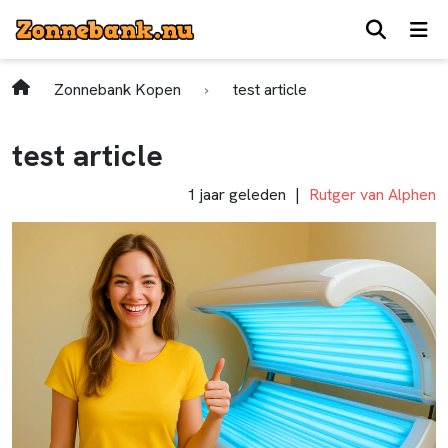
Zonnebank Kopen
test article
test article
1 jaar geleden
Rutger van Alphen