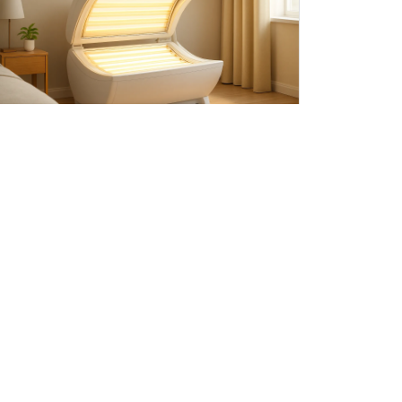
Compact design zonnehemel
→
1 jaar geleden