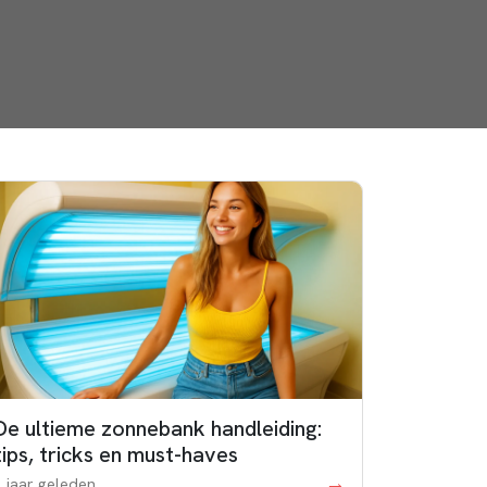
De ultieme zonnebank handleiding:
tips, tricks en must-haves
→
1 jaar geleden