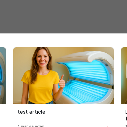
test article
→
→
1 jaar geleden