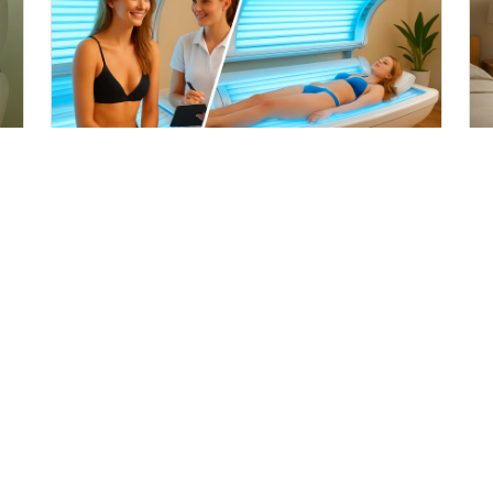
Zonnestudio vs thuiszonnebank
→
→
1 jaar geleden
Links
et
e
Voorpagina
ek
Zonnebank Kopen
ver
Blog
an
Zonnebank Reviews
s!