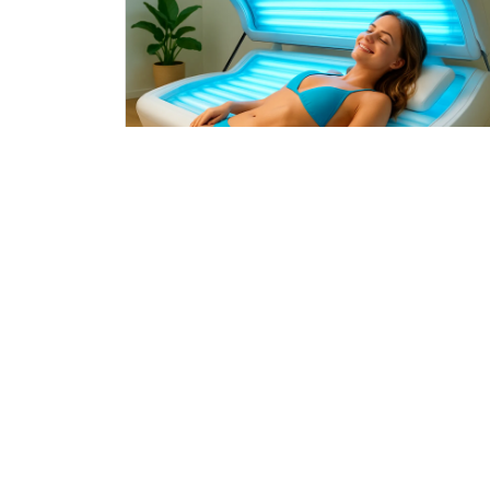
Innovaties en trends in de
zonnebankindustrie
1 jaar geleden
Zonnebank.nu, dé plek waar je alles vindt wat je mo
weten over zonnebanken, veilig zonnen en de best
producten voor een stralende teint. Of je nu op zo
bent naar een nieuwe zonnebank, meer wilt leren o
veilig zonnen of simpelweg reviews en ervaringen v
anderen wilt lezen, bij ons ben je aan het juiste adre