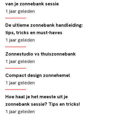
van je zonnebank sessie
1 jaar geleden
De ultieme zonnebank handleiding:
tips, tricks en must-haves
1 jaar geleden
Zonnestudio vs thuiszonnebank
1 jaar geleden
Compact design zonnehemel
1 jaar geleden
Hoe haal je het meeste uit je
zonnebank sessie? Tips en tricks!
1 jaar geleden